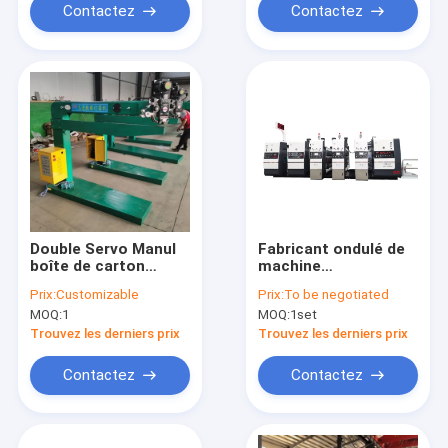
Contactez
Contactez
Double Servo Manul
Fabricant ondulé de
boîte de carton
machine
machine à coudre
d'impression de
Prix:
Customizable
Prix:
To be negotiated
Faible
Flexo de carton de
MOQ:
1
MOQ:
1set
consommation
boîte de 480 Karton
d'énergie
Trouvez les derniers prix
Trouvez les derniers prix
Contactez
Contactez