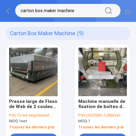
Carton Box Maker Machine
(9)
Presse large de Flexo
Machine manuelle de
de Web de 2 couleurs
fixation de boîtes de
de carton de boîte de
carton à emballage
Prix:
To be negotiated
Prix:
USD500~1,000/set
machine semi
simple ou double
MOQ:
1set
MOQ:
1
automatique de
fabricant
Trouvez les derniers prix
Trouvez les derniers prix