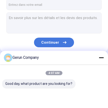
Au sujet de nous
Visite d'usine
Contrôle de qualité
Contact USA
Continuer
Demandez une citation
Gerun Company
Nos Catégories
Machine d'impression ondulée de Flexo de carton
4:07 AM
machine de stratification de cannelure
Good day, what product are you looking for?
machine de découpage de carton ondulé
Chaîne de production de carton ondulé
Machine
machine de
machine de