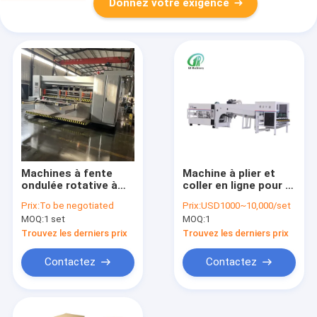
Donnez votre exigence
Machines à fente
Machine à plier et
ondulée rotative à
coller en ligne pour la
grande vitesse
fabrication de
Prix:
To be negotiated
Prix:
USD1000~10,000/set
cartons FFG
MOQ:
1 set
MOQ:
1
Trouvez les derniers prix
Trouvez les derniers prix
Contactez
Contactez