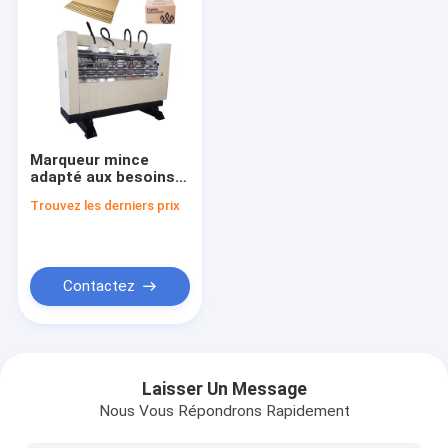
Marqueur mince
adapté aux besoins
du client de
Trouvez les derniers prix
découpeuse de lame
de haute précision
avec l'acuité adaptée
aux besoins du client
de bord de lame
Contactez
Maison
Produits
Laisser Un Message
Nous Vous Répondrons Rapidement
VR Show