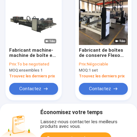
Fabricant machine-
Fabricant de boîtes
machine de boîte en
de conserve Flexo
carton du pliage de
Folder Gluer Machine
Prix:
To be negotiated
Prix:
Négociable
cartons 2600 ondulé
du carton ondulé au
MOQ:
ensembles 1
MOQ:
1 set
carton avec 50-70
mm de mur
Trouvez les derniers prix
Trouvez les derniers prix
Contactez
Contactez
Économisez votre temps
Laissez-nous contacter les meilleurs
produits avec vous.